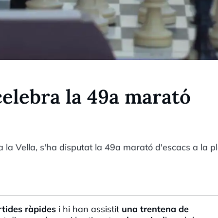
celebra la 49a marató
 la Vella, s'ha disputat la 49a marató d'escacs a la p
rtides ràpides
i hi han assistit
una trentena de