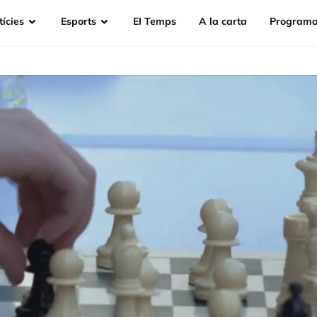
ícies
Esports
EI Temps
A la carta
Programa