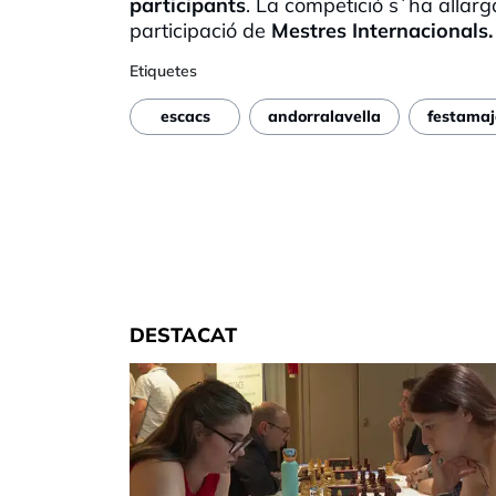
participants
. La competició s`ha allarg
participació de
Mestres Internacionals.
Etiquetes
escacs
andorralavella
festamaj
DESTACAT