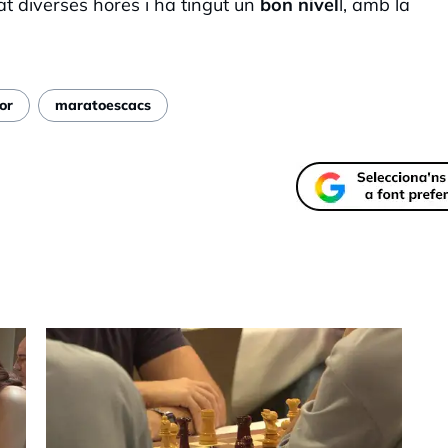
at diverses hores i ha tingut un
bon nivel
l, amb la
or
maratoescacs