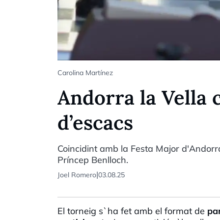
Carolina Martínez
Andorra la Vella 
d’escacs
Coincidint amb la Festa Major d'Andorra
Príncep Benlloch.
|
Joel Romero
03.08.25
El torneig s`ha fet amb el format de
pa