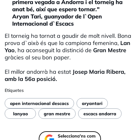
primera vegada a Andorra i el torneig ha
anat bé, així que espero tornar."
Aryan Tari, guanyador de l`Open
Internacional d`Escacs
El torneig ha tornat a gaudir de molt nivell. Bona
prova d`això és que la campiona femenina,
Lan
Yao
, ha aconseguit la distinció de
Gran Mestre
gràcies al seu bon paper.
El millor andorrà ha estat
Josep Maria Ribera,
amb la 56a posició.
Etiquetes
open internacional descacs
aryantari
lanyao
gran mestre
escacs andorra