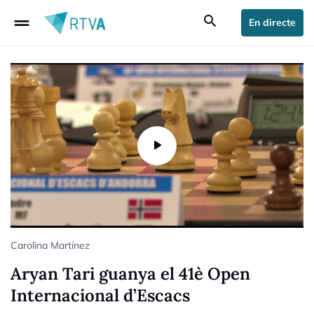
drag_handle
search
En directe
Carolina Martínez
Aryan Tari guanya el 41è Open
Internacional d’Escacs