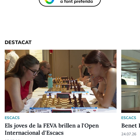
DESTACAT
ESCACS
ESCACS
Els joves de la FEVA brillen a l'Open
Benet 
Internacional d'Escacs
24.07.26