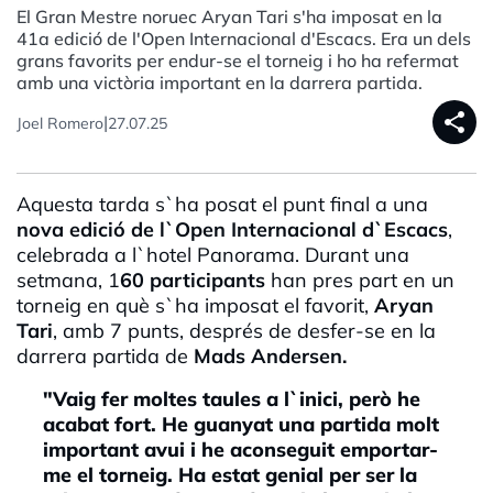
El Gran Mestre noruec Aryan Tari s'ha imposat en la
41a edició de l'Open Internacional d'Escacs. Era un dels
grans favorits per endur-se el torneig i ho ha refermat
amb una victòria important en la darrera partida.
share
|
Joel Romero
27.07.25
Aquesta tarda s`ha posat el punt final a una
nova edició de l`Open Internacional d`Escacs
,
celebrada a l`hotel Panorama. Durant una
setmana, 1
60 participants
han pres part en un
torneig en què s`ha imposat el favorit,
Aryan
Tari
, amb 7 punts, després de desfer-se en la
darrera partida de
Mads Andersen.
"Vaig fer moltes taules a l`inici, però he
acabat fort. He guanyat una partida molt
important avui i he aconseguit emportar-
me el torneig. Ha estat genial per ser la