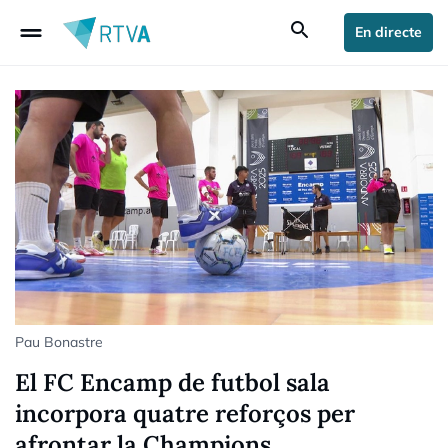
drag_handle
search
En directe
Pau Bonastre
El FC Encamp de futbol sala
incorpora quatre reforços per
afrontar la Champions