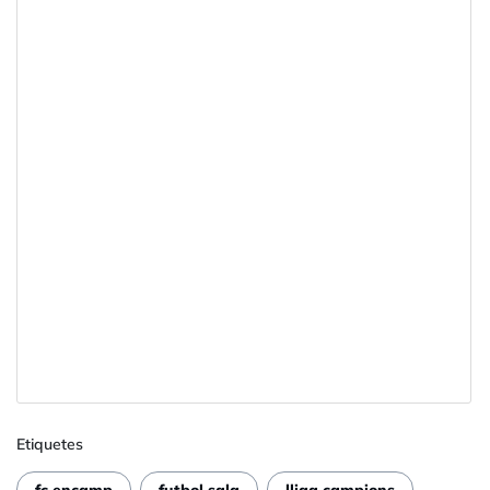
Etiquetes
fc encamp
futbol sala
lliga campions