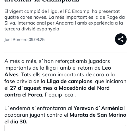
El vigent campió de lliga, el FC Encamp, ha presentat
quatre cares noves. La més important és la de Roge da
Silva, internacional per Andorra i amb experiència a la
tercera divisió espanyola.
share
|
Joel Romero
09.08.25
A més a més, s`han reforçat amb jugadors
importants de la lliga i amb el retorn de
Leo
Alves
. Tots ells seran importants de cara a la
fase prèvia de la
Lliga de campions
, que iniciaran
el
27 d`aquest mes a Macedònia del Nord
contra el Forca
, l`equip local.
L`endemà s`enfrontaran al
Yerevan d`Armènia
i
acabaran jugant contra el
Murata de San Marino
el dia 30.