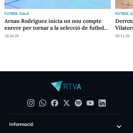
FUTBOL SALA
FUTBOL 
Arnau Rodríguez inicia un nou compte
Derrota
enrere per tornar a la selecció de futbol
Vilator
sala
18.04.26
09.11.25
Informació