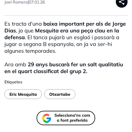
share
|
Joel Romero
07.01.26
Es tracta d'una
baixa important per als de Jorge
Dias
, ja que
Mesquita era una peça clau en la
defensa
. El tanca pujarà un esglaó i passarà a
jugar a segona B espanyola, on ja va ser-hi
algunes temporades.
Ara amb
29 anys buscarà fer un salt qualitatiu
en el quart classificat del grup 2.
Etiquetes
Eric Mesquita
Otxartabe