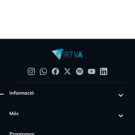
Informació
Més
Programes