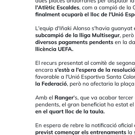
dues places andorranes per disputar l
l'Atlètic Escaldes
, com a campió de la C
finalment ocuparà el lloc de l'Unió Es
L'equip d'Iñaki Alonso s'havia guanyat 
subcampió de la lliga Multisegur
, però
diversos pagaments pendents
en la da
llicència UEFA.
El recurs presentat al comitè de segon
encara
s'està a l'espera de la resoluci
favorable a l'Unió Esportiva Santa Col
la Federació
, però no afectaria la plaç
Amb el
Ranger
's, que va acabar tercer 
pendents, el gran beneficiat ha estat e
en el quart lloc de la taula.
En espera de rebre la notificació oficia
previst començar els entrenaments
la 