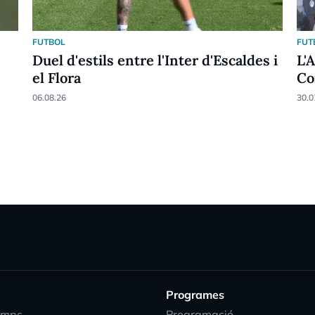
FUTBOL
FUT
Duel d'estils entre l'Inter d'Escaldes i
L'
el Flora
Co
06.08.26
30.0
Programes
emps
Programació