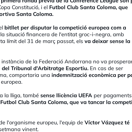
a
primera ronda prèvia de la Conference League són 
opa Constitució, i el
Futbol Club Santa Coloma, que
portiva Santa Coloma.
el
bitllet per disputar la competició europea com a
 la situació financera de l'entitat groc-i-negra, amb
ta límit del 31 de març passat, els
va deixar sense la
a instància de la Federació Andorrana no va prosperar
ó del Tribunal d'Arbitratge Esportiu.
En cas de ser
oma, comportaria una
indemnització econòmica per p
a europea.
a la lliga, també
sense llicència UEFA
per pagaments
l
Futbol Club Santa Coloma, que va tancar la compet
l de l'organisme europeu, l'equip de
Víctor Vázquez té
setmana vinent.