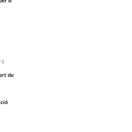
per a
 i
art de
ició