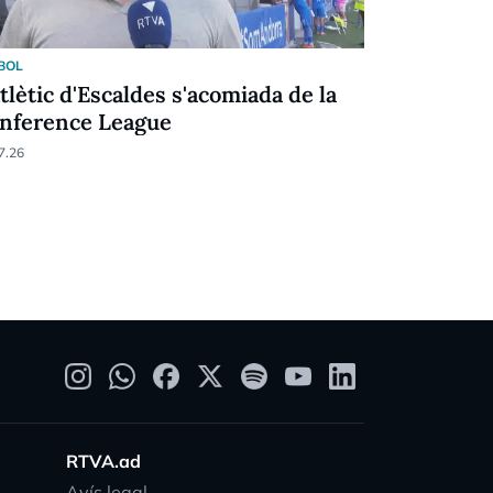
BOL
FUTBOL
Atlètic d'Escaldes s'acomiada de la
Missió imp
nference League
d'Escaldes
7.26
30.07.26
RTVA.ad
Avís legal