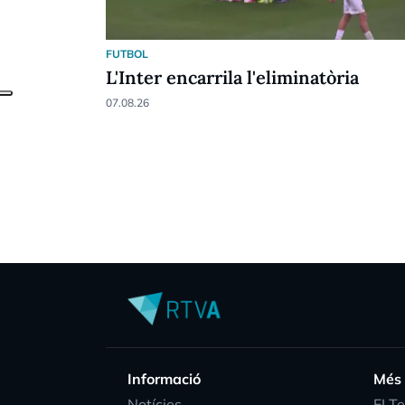
FUTBOL
L'Inter encarrila l'eliminatòria
07.08.26
Informació
Més
Notícies
EI T