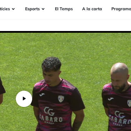
ícies
Esports
EI Temps
A la carta
Programa