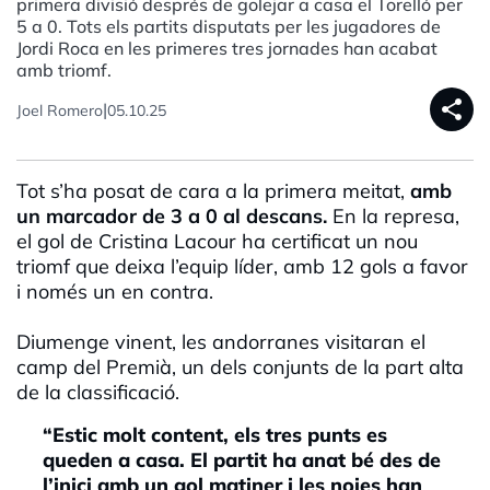
primera divisió després de golejar a casa el Torelló per
5 a 0. Tots els partits disputats per les jugadores de
Jordi Roca en les primeres tres jornades han acabat
amb triomf.
share
|
Joel Romero
05.10.25
Tot s’ha posat de cara a la primera meitat,
amb
un marcador de 3 a 0 al descans.
En la represa,
el gol de Cristina Lacour ha certificat un nou
triomf que deixa l’equip líder, amb 12 gols a favor
i només un en contra.
Diumenge vinent, les andorranes visitaran el
camp del Premià, un dels conjunts de la part alta
de la classificació.
“Estic molt content, els tres punts es
queden a casa. El partit ha anat bé des de
l’inici amb un gol matiner i les noies han