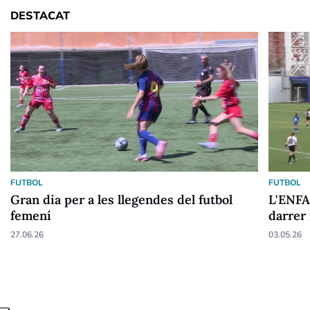
DESTACAT
FUTBOL
FUTBOL
Gran dia per a les llegendes del futbol
L'ENFA
femení
darrer 
27.06.26
03.05.26