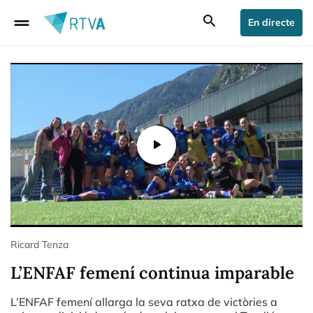
drag_handle
search
En directe
Ricard Tenza
L’ENFAF femení continua imparable
L’ENFAF femení allarga la seva ratxa de victòries a