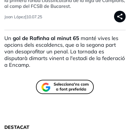
la primera ronda classificatòria de la lliga de Campions,
al camp del FCSB de Bucarest.
share
|
Joan López
10.07.25
Un
gol de Rafinha al minut 65
manté vives les
opcions dels escaldencs, que a la segona part
van desaprofitar un penal. La tornada es
disputarà dimarts vinent a l'estadi de la federació
a Encamp.
DESTACAT