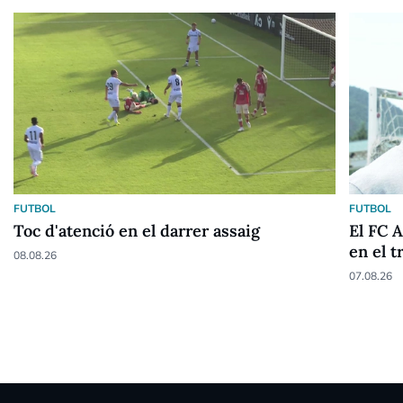
FUTBOL
FUTBOL
Toc d'atenció en el darrer assaig
El FC 
en el t
08.08.26
07.08.26