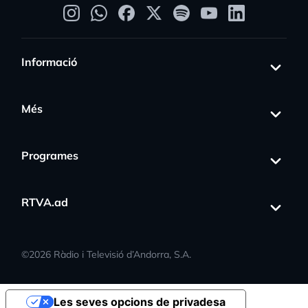
Informació
Més
Programes
RTVA.ad
©
2026
Ràdio i Televisió d’Andorra, S.A.
Les seves opcions de privadesa