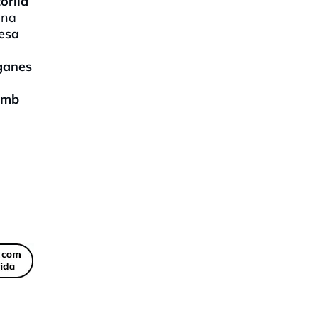
oriia
una
nesa
 ganes
 amb