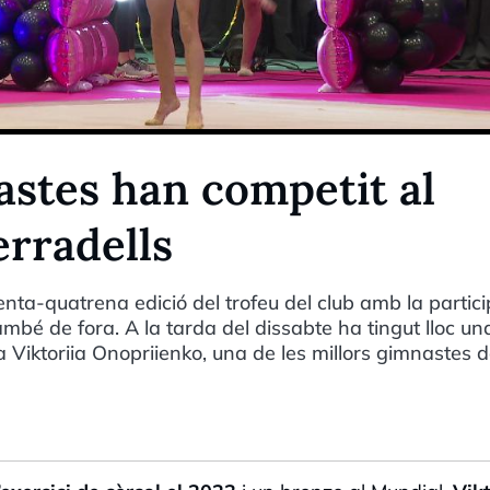
stes han competit al
erradells
trenta-quatrena edició del trofeu del club amb la partic
mbé de fora. A la tarda del dissabte ha tingut lloc un
 Viktoriia Onopriienko, una de les millors gimnastes d