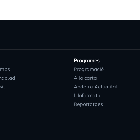
Programes
emps
Programació
nda.ad
A la carta
sit
Andorra Actualitat
L'Informatiu
Reportatges