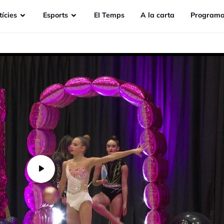
ícies
Esports
EI Temps
A la carta
Programa