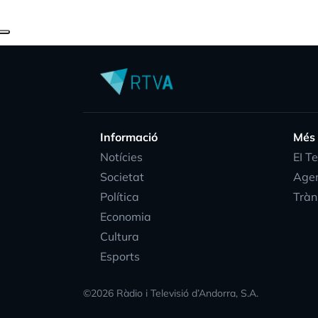
Informació
Més
Notícies
EI T
Societat
Age
Política
Tràn
Economia
Cultura
Esports
©
2026
Ràdio i Televisió d’Andorra, S.A.