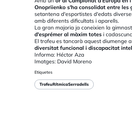
Amb un
or al Campionat d’Europa en l’
Onopriienko s'ha consolidat entre le
setantena d'esportistes d'edats divers
amb diferents dificultats i aparells.
La gran majoria ja coneixien la gimnasta 
d'esprémer al màxim totes
i cadascuna
El trofeu es tancarà aquest diumenge a
diversitat funcional i discapacitat intel
Informa: Héctor Aza
Imatges: David Moreno
Etiquetes
TrofeuRítmicaSerradells