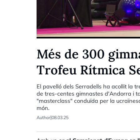
Més de 300 gimna
Trofeu Rítmica S
El pavelló dels Serradells ha acollit la 
de tres-centes gimnastes d'Andorra i ta
"masterclass" conduïda per la ucraïnesa
món.
|
Author
08.03.25