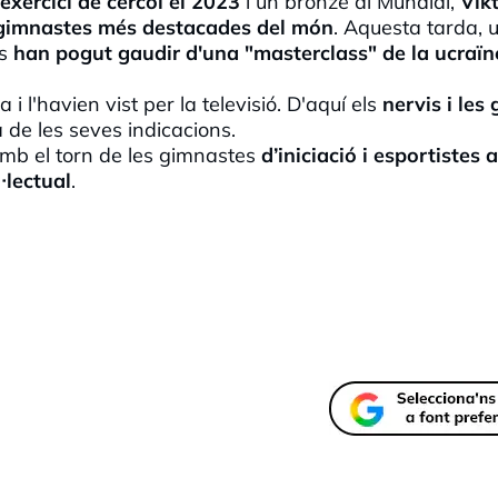
exercici de cèrcol el 2023
i un
bronze al Mundial,
Vikt
s gimnastes més destacades del món
. Aquesta tarda, 
es
han pogut gaudir d'una "masterclass" de la ucraï
i l'havien vist per la televisió. D'aquí els
nervis i les
 de les seves indicacions.
mb el torn de les gimnastes
d’iniciació i esportistes
·lectual
.