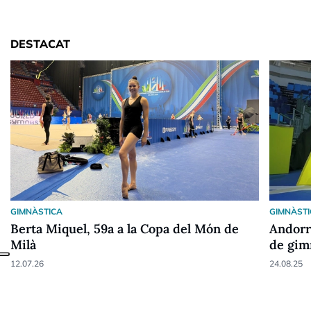
DESTACAT
GIMNÀSTICA
GIMNÀST
Berta Miquel, 59a a la Copa del Món de
Andorra
Milà
de gim
12.07.26
24.08.25