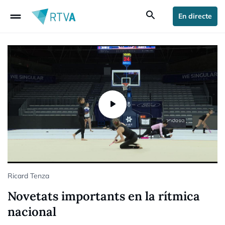
drag_handle
search
En directe
Ricard Tenza
Novetats importants en la rítmica
nacional