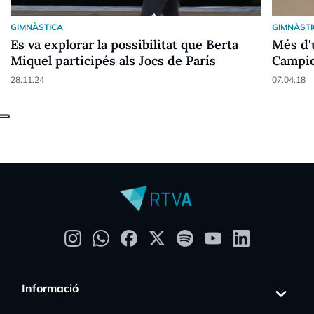
GIMNÀSTICA
GIMNÀST
Es va explorar la possibilitat que Berta
Més d'
Miquel participés als Jocs de París
Campio
rítmic
28.11.24
07.04.18
Informació