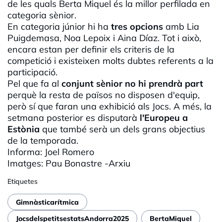
de les quals Berta Miquel és la millor perfilada en
categoria sènior.
En categoria júnior hi ha
tres opcions
amb Lia
Puigdemasa, Noa Lepoix i Aina Díaz. Tot i això,
encara estan per definir els criteris de la
competició i existeixen molts dubtes referents a la
participació.
Pel que fa al
conjunt sènior no hi prendrà part
perquè la resta de països no disposen d'equip,
però sí que faran una exhibició als Jocs. A més, la
setmana posterior es disputarà
l'Europeu a
Estònia
que també serà un dels grans objectius
de la temporada.
Informa: Joel Romero
Imatges: Pau Bonastre -Arxiu
Etiquetes
Gimnàsticarítmica
JocsdelspetitsestatsAndorra2025
BertaMiquel