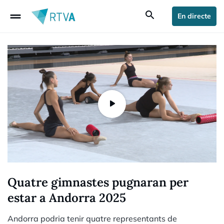
drag_handle
search
En directe
Quatre gimnastes pugnaran per
estar a Andorra 2025
Andorra podria tenir quatre representants de