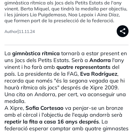
gimnàstica rítmica als Jocs dels Petits Estats de l'any
vinent. Berta Miquel, que tindrà la medalla per objectiu,
i les júniors Lia Puigdemasa, Noa Lepoix i Aina Díaz,
que formen part de la preselecció de la federació.
share
|
Author
11.11.24
La
gimnàstica rítmica
tornarà a estar present en
uns Jocs dels Petits Estats. Serà a
Andorra
l'any
vinent i ho farà amb
quatre representants
del
país. La p
residenta
de la
FAG
,
Eva Rodríguez
,
recorda que només "és la segona vegada que hi
haurà rítmica als jocs" després de Xipre 2009.
Una cita on Andorra, per cert, va aconseguir una
medalla.
A Xipre,
Sofia Cortesao
va penjar-se un bronze
amb el cèrcol i l'objectiu de l'equip andorrà serà
repetir la fita a casa 16 anys després
. La
federació esperar comptar amb quatre gimnastes