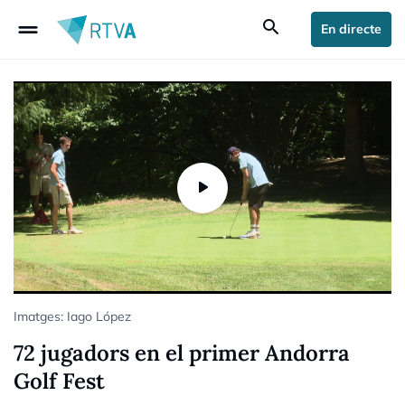
drag_handle
search
En directe
Imatges: Iago López
72 jugadors en el primer Andorra
Golf Fest