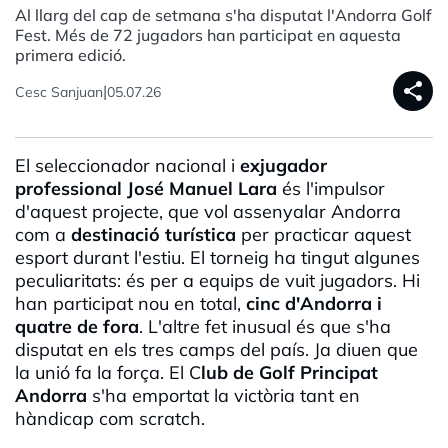
Al llarg del cap de setmana s'ha disputat l'Andorra Golf
Fest. Més de 72 jugadors han participat en aquesta
primera edició.
share
|
Cesc Sanjuan
05.07.26
El seleccionador nacional i
exjugador
professional José Manuel Lara
és l'impulsor
d'aquest projecte, que vol assenyalar Andorra
com a
destinació turística
per practicar aquest
esport durant l'estiu. El torneig ha tingut algunes
peculiaritats: és per a equips de vuit jugadors. Hi
han participat nou en total,
cinc d'Andorra i
quatre de fora
. L'altre fet inusual és que s'ha
disputat en els tres camps del país. Ja diuen que
la unió fa la força. El C
lub de Golf Principat
Andorra
s'ha emportat la victòria tant en
hàndicap com scratch.