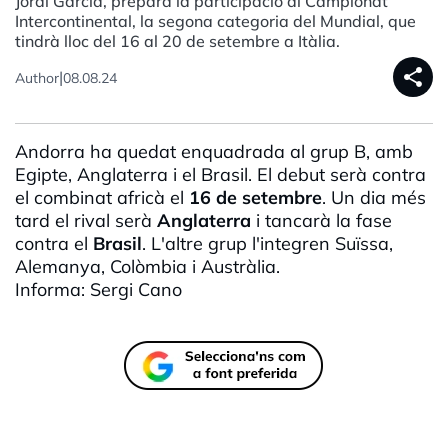
Jordi Garcia, prepara la participació al Campionat
Intercontinental, la segona categoria del Mundial, que
tindrà lloc del 16 al 20 de setembre a Itàlia.
share
|
Author
08.08.24
Andorra ha quedat enquadrada al grup B, amb
Egipte, Anglaterra i el Brasil. El debut serà contra
el combinat africà el
16 de setembre
. Un dia més
tard el rival serà
Anglaterra
i tancarà la fase
contra el
Brasil
. L'altre grup l'integren Suïssa,
Alemanya, Colòmbia i Austràlia.
Informa: Sergi
Cano