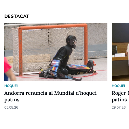
DESTACAT
HOQUEI
HOQUEI
Andorra renuncia al Mundial d'hoquei
Roger M
patins
patins
05.08.26
29.07.26