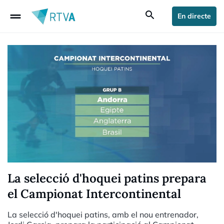
drag_handle
search
En directe
La selecció d'hoquei patins prepara
el Campionat Intercontinental
La selecció d'hoquei patins, amb el nou entrenador,