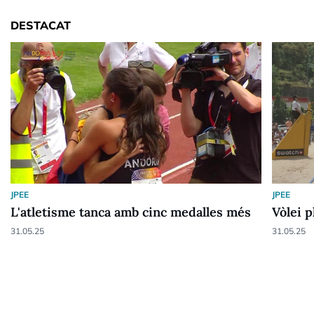
DESTACAT
JPEE
JPEE
L'atletisme tanca amb cinc medalles més
Vòlei p
31.05.25
31.05.25