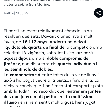
victòria sobre San Marino.
share
|
Author
28.05.25
El partit ha estat relativament còmode i s'ha
resolt en
dos sets
. Davant d'unes
rivals
molt
joves, de
16 i 17 anys
, Andorra ha deixat
liquidats els
quarts de final
de la competició amb
celeritat. L'exigència, sobretot física, arribarà
aquest
dijous
amb el
doble compromís de
Jiménez
, que disputarà els
quarts individuals
i
les
semifinals de dobles
.
La
compenetració
entre totes dues ve de lluny i
això s'ha pogut veure a la pista... i fora d'ella. La
Vicky reconeix que li ha "encantat compartir pista
amb la Judit" i ha recordat que "
entrenem juntes
des que jo era molt petita
, em fa
moltíssima
il·lusió
i ens hem sentit molt a gust, hem jugat