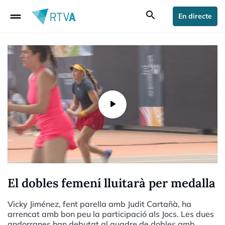
drag_handle
search
En directe
El dobles femení lluitarà per medalla
Vicky Jiménez, fent parella amb Judit Cartañà, ha
arrencat amb bon peu la participació als Jocs. Les dues
andorranes han debutat al quadre de dobles amb