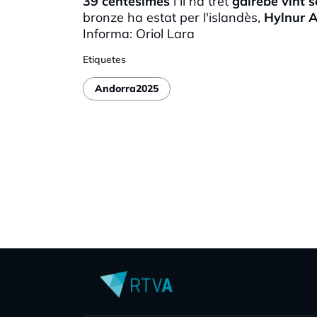
39 centèsimes
i li ha tret
gairebé vint s
bronze ha estat per l'islandès,
Hylnur 
Informa: Oriol Lara
Etiquetes
Andorra2025