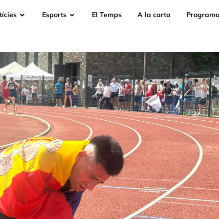
ícies
Esports
EI Temps
A la carta
Programa