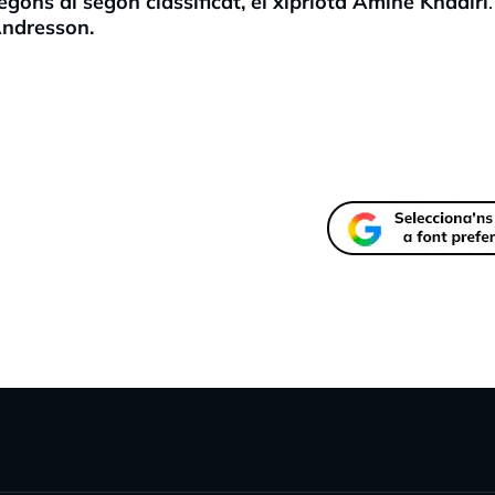
egons al segon classificat, el xipriota Amine Khadiri
.
Andresson.