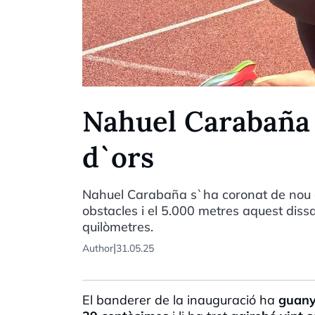
Nahuel Carabaña 
d`ors
Nahuel Carabaña s`ha coronat de nou a
obstacles i el 5.000 metres aquest dis
quilòmetres.
|
Author
31.05.25
El banderer de la inauguració ha
guany