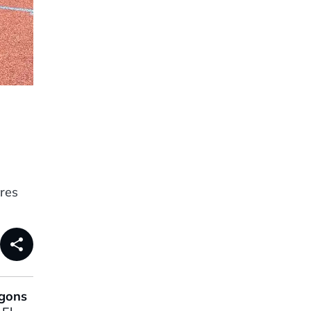
res
share
egons