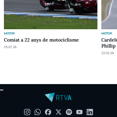
MOTOR
MOTOR
Comiat a 22 anys de motociclisme
Cardel
Phillip
15.07.26
22.02.26