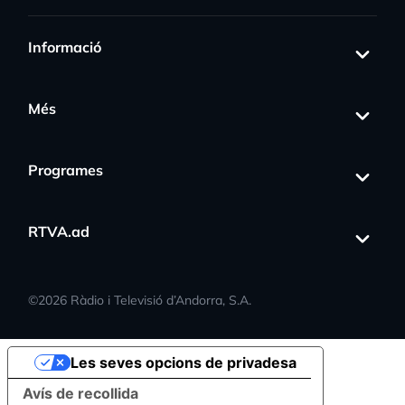
Informació
Més
Programes
RTVA.ad
©
2026
Ràdio i Televisió d’Andorra, S.A.
Les seves opcions de privadesa
Avís de recollida