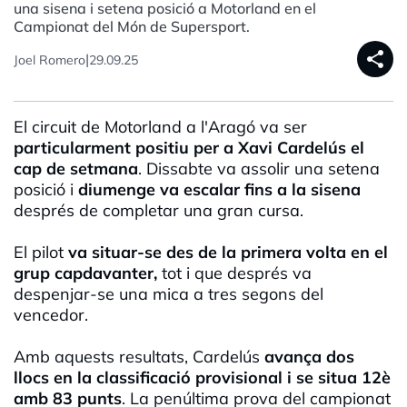
una sisena i setena posició a Motorland en el
Campionat del Món de Supersport.
share
|
Joel Romero
29.09.25
El circuit de Motorland a l'Aragó va ser
particularment positiu per a Xavi Cardelús el
cap de setmana
. Dissabte va assolir una setena
posició i
diumenge va escalar fins a la sisena
després de completar una gran cursa.
El pilot
va situar-se des de la primera volta en el
grup capdavanter,
tot i que després va
despenjar-se una mica a tres segons del
vencedor.
Amb aquests resultats, Cardelús
avança dos
llocs en la classificació provisional i se situa 12è
amb 83 punts
. La penúltima prova del campionat