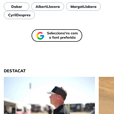
Dakar
AlbertLlovera
MargotLlobera
CyrilDespres
DESTACAT