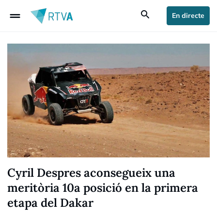
drag_handle
search
En directe
Cyril Despres aconsegueix una
meritòria 10a posició en la primera
etapa del Dakar