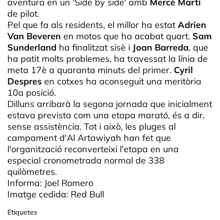
aventura en un '
Side
by
side
' amb
Mercè Martí
de pilot.
Pel que fa als residents, el millor ha estat
Adrien
Van
Beveren
en motos que ha acabat quart.
Sam
Sunderland
ha finalitzat sisè i
Joan
Barreda
, que
ha patit molts problemes, ha travessat la línia de
meta 17è a quaranta minuts del primer.
Cyril
Despres
en cotxes ha aconseguit una meritòria
10a posició.
Dilluns arribarà la segona jornada que
inicialment
estava prevista com una etapa marató, és a dir,
sense assistència. Tot i això, les pluges al
campament d'Al
Artawiyah
han fet que
l'organització reconverteixi l'etapa en una
especial cronometrada normal de 338
quilòmetres.
Informa: Joel Romero
Imatge cedida: Red Bull
Etiquetes