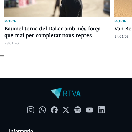
MOTOR
MOTOR
Baumel torna del Dakar amb més força
Van Be
que mai per completar nous reptes
14.01.26
23.01.26
Informació