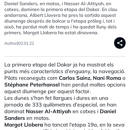
Daniel Sanders, en motos, i Nasser Al-Attiyah, en
cotxes, dominen la primera etapa del Dakar. En clau
andorrana, Albert Llovera ha pres la sortida aquest
diumenge després de bolcar a l'etapa pròleg i, tot i
això, ha perdut molt de temps i ha quedat lluny dels
primers. Margot Llobera ha estat dinovena.
share
|
Author
02.01.22
La primera etapa del
Dakar
ja ha mostrat els
punts més característics d'enguany, la navegació.
Pilots reconeguts com
Carlos
Sainz
,
Nani
Roma
o
Stéphane
Peterhansel
han perdut moltes opcions
aquest diumenge per aquest factor.
Les dunes s'han fet llargues i dures en una
jornada de 333 quilòmetres d'especial, on han
dominat
Nasser
Al-
Attiyah
en cotxes i
Daniel
Sanders
en motos.
Margot
Llobera
ha tancat l'etapa 19a, en la seva