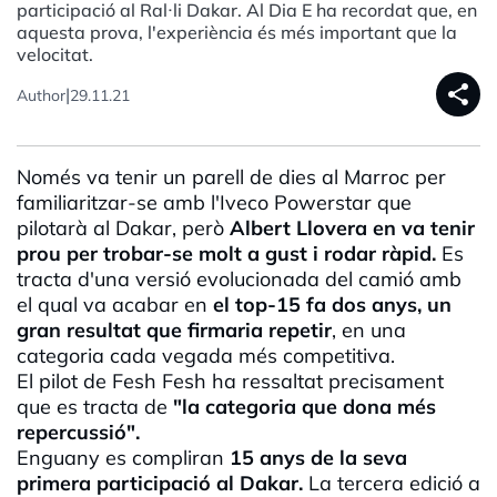
participació al Ral·li Dakar. Al Dia E ha recordat que, en
aquesta prova, l'experiència és més important que la
velocitat.
share
|
Author
29.11.21
Només va tenir un parell de dies al Marroc per
familiaritzar-se amb l'Iveco Powerstar que
pilotarà al Dakar, però
Albert Llovera en va tenir
prou per trobar-se molt a gust i rodar ràpid.
Es
tracta d'una versió evolucionada del camió amb
el qual va acabar en
el top-15 fa dos anys, un
gran resultat que firmaria repetir
, en una
categoria cada vegada més competitiva.
El pilot de Fesh Fesh ha ressaltat precisament
que es tracta de
"la categoria que dona més
repercussió".
Enguany es compliran
15 anys de la seva
primera participació al Dakar.
La tercera edició a