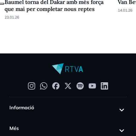
Baumel torna del Dakar amb més força
Van Be
que mai per completar nous reptes
14.01.26
23.01.26
Informació
Més