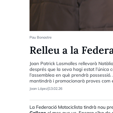
Pau Bonastre
Relleu a la Feder
Joan Patrick Lasmolles rellevarà Natàli
després que la seva hagi estat l’única 
l’assemblea en què prendrà possessió. A
mantindrà i promocionarà proves com el M
|
Joan López
13.02.26
La Federació Motociclista tindrà nou pr
Gallego
el mes que ve. Encara s'ha de 