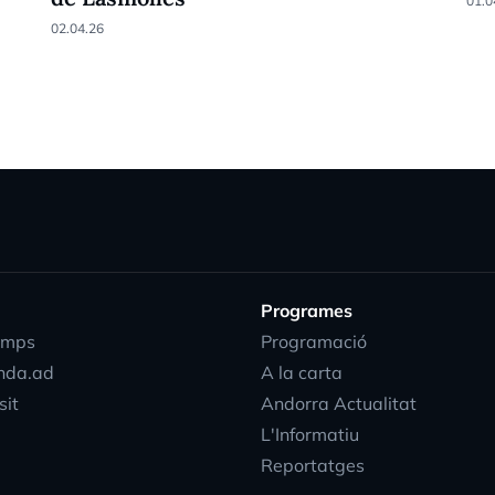
01.0
02.04.26
Programes
emps
Programació
nda.ad
A la carta
sit
Andorra Actualitat
L'Informatiu
Reportatges