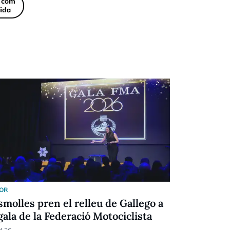
OR
MOTOR
smolles pren el relleu de Gallego a
Onze anys
 gala de la Federació Motociclista
equip fem