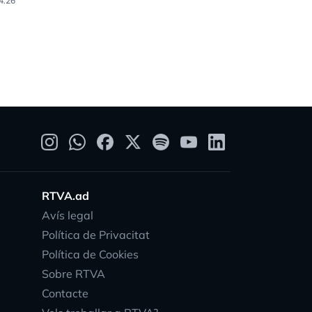
4.26
09.09.25
RTVA.ad
Avís legal
Política de Privacitat
Política de Cookies
Sobre RTVA
Contacte