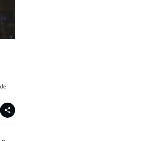
 de
,
share
la