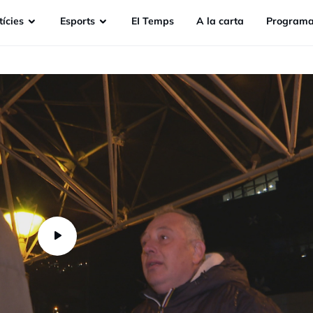
ícies
Esports
EI Temps
A la carta
Programa