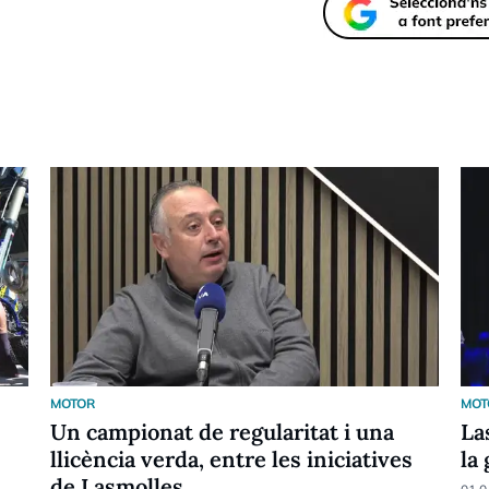
MOTOR
MOT
Un campionat de regularitat i una
La
llicència verda, entre les iniciatives
la
de Lasmolles