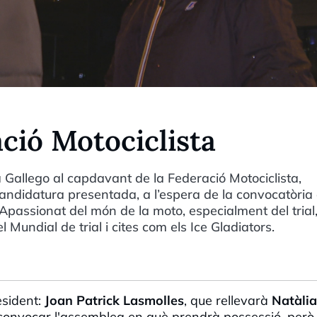
ació Motociclista
a Gallego al capdavant de la Federació Motociclista,
candidatura presentada, a l’espera de la convocatòria
passionat del món de la moto, especialment del trial
undial de trial i cites com els Ice Gladiators.
esident:
Joan Patrick Lasmolles
, que rellevarà
Natàlia
convocar l'assemblea en què prendrà possessió, però 