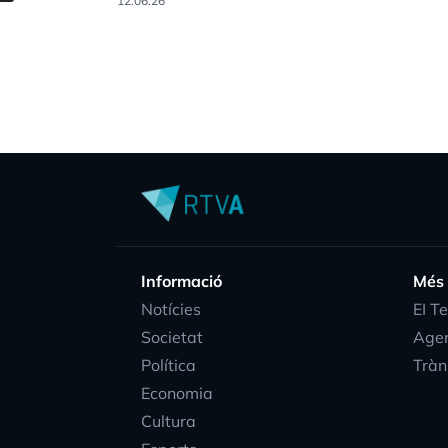
12.06.26
Informació
Més
Notícies
EI T
Societat
Age
Política
Tràn
Economia
Cultura