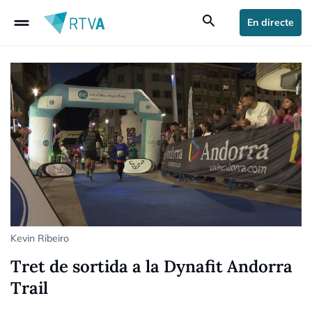
drag_handle
search
En directe
Kevin Ribeiro
Tret de sortida a la Dynafit Andorra
Trail