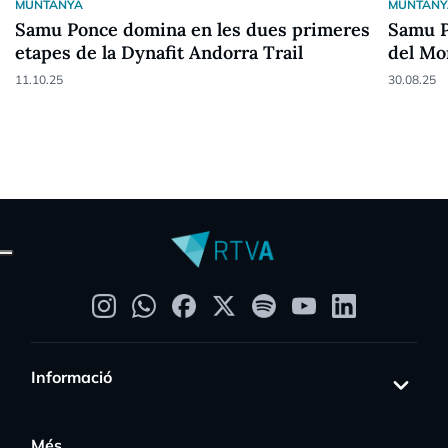
MUNTANYA
MUNTANY
Samu Ponce domina en les dues primeres
Samu Po
etapes de la Dynafit Andorra Trail
del Mo
11.10.25
30.08.25
Informació
Més