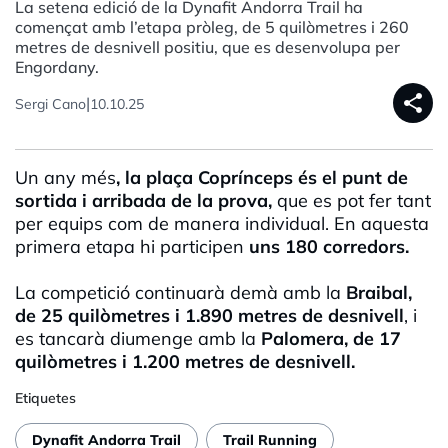
La setena edició de la Dynafit Andorra Trail ha
començat amb l’etapa pròleg, de 5 quilòmetres i 260
metres de desnivell positiu, que es desenvolupa per
Engordany.
share
|
Sergi Cano
10.10.25
Un any més
, la plaça Coprínceps és el punt de
sortida i arribada de la prova,
que es pot fer tant
per equips com de manera individual. En aquesta
primera etapa hi participen
uns 180 corredors.
La competició continuarà demà amb la
Braibal,
de 25 quilòmetres i 1.890 metres de desnivell
, i
es tancarà diumenge amb la
Palomera, de 17
quilòmetres i 1.200 metres de desnivell.
Etiquetes
Dynafit Andorra Trail
Trail Running