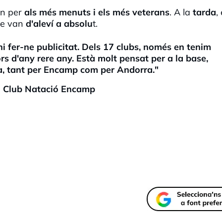
rn per
als més menuts i els més veterans
. A la
tarda
,
ue van
d'aleví a absolu
t.
ni fer-ne publicitat. Dels 17 clubs, només en tenim
rs d'any rere any. Està molt pensat per a la base,
da, tant per Encamp com per Andorra."
el Club Natació Encamp