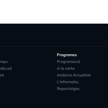
Programes
emps
Programació
nda.ad
A la carta
sit
Andorra Actualitat
L'Informatiu
Reportatges