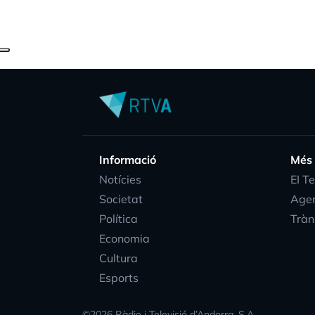
Informació
Més
Notícies
EI T
Societat
Age
Política
Tràn
Economia
Cultura
Esports
©
2026
Ràdio i Televisió d’Andorra, S.A.