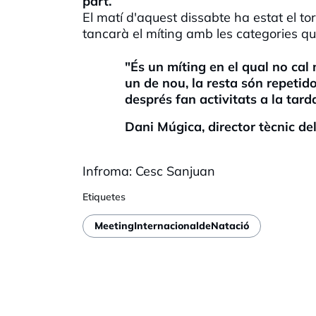
part.
El matí d'aquest dissabte ha estat el to
tancarà el míting amb les categories q
"És un míting en el qual no cal 
un de nou, la resta són repetido
després fan activitats a la tar
Dani Múgica, director tècnic d
Infroma
:
Cesc
Sanjuan
Etiquetes
MeetingInternacionaldeNatació