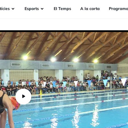
ícies
Esports
EI Temps
A la carta
Programa