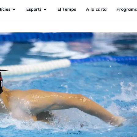
ícies
Esports
EI Temps
A la carta
Programa