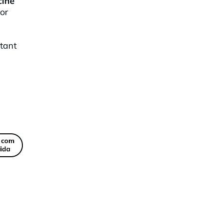
cine
or
tant