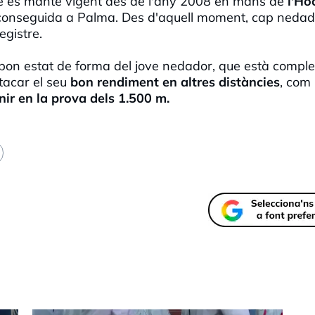
 que es manté vigent des de l'any 2008 en mans de
l'Ho
conseguida a Palma. Des d'aquell moment, cap nedad
egistre.
 bon estat de forma del jove nedador, que està comple
tacar el seu
bon rendiment en altres distàncies
, com
ir en la prova dels 1.500 m.