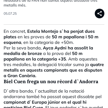
nedadors de la FAN han sumat aquest dissabte tres
metalls més.
share
05.07.25
En concret,
Estela Montejo s`ha penjat dues
plates
en les proves de
50 m papallona i 50 m
esquena
, en la categoria de +50m.
Per la seva banda,
Ayca Aydni ha assolit la
medalla de bronze
a la prova del
50 m
papallona en la categoria +35
. Amb aquestes
tres medalles, la delegació tricolor suma ja
quatre
metalls en aquests campionats que es disputen
a Gran Canària.
Biel Cuen frega un nou rècord d`Andorra
D`altra banda, l`actualitat de la natació
andorrana també ha passat aquest dissabte pel
campionat d`Europa júnior en el qual hi
participa Biel Cuen.
El jove nedador s`ha quedat