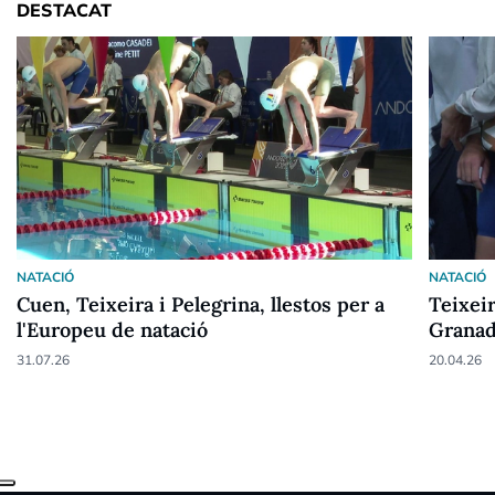
DESTACAT
NATACIÓ
NATACIÓ
Cuen, Teixeira i Pelegrina, llestos per a
Teixei
l'Europeu de natació
Granad
31.07.26
20.04.26