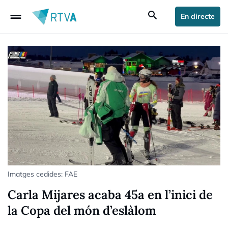
drag_handle
search
En directe
Imatges cedides: FAE
Carla Mijares acaba 45a en l’inici de
la Copa del món d’eslàlom