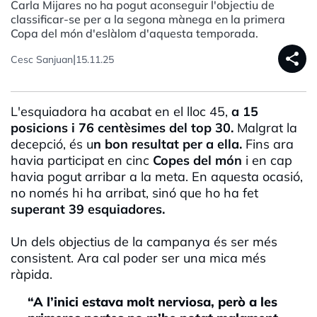
Carla Mijares no ha pogut aconseguir l'objectiu de
classificar-se per a la segona mànega en la primera
Copa del món d'eslàlom d'aquesta temporada.
share
|
Cesc Sanjuan
15.11.25
L'esquiadora ha acabat en el lloc 45,
a 15
posicions i 76 centèsimes del top 30.
Malgrat la
decepció, és u
n bon resultat per a ella.
Fins ara
havia participat en cinc
Copes del món
i en cap
havia pogut arribar a la meta. En aquesta ocasió,
no només hi ha arribat, sinó que ho ha fet
superant 39 esquiadores.
Un dels objectius de la campanya és ser més
consistent. Ara cal poder ser una mica més
ràpida.
“A l’inici estava molt nerviosa, però a les