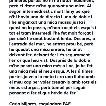
primeres portes no m’he notat malament,
però el ritme m’ha guanyat una mica. Al
segon intermedi estic molt lluny perquè
n'hi havia una de directa i una de doble i
l’he enganxat una mica massa justa i
quasi no la passo, m’han xocat els esquís i
tot el tram intermedi l’he fet molt forçat i
per això he anat bastant lenta. Després, a
l’entrada del mur, he entrat prou bé, però
he quedat una mica enrere, he anat
deixant fer, deixant fer i és segurament
l’error que heu vist. Després de la doble
m’he posat una mica més a lloc, ja he fet
una mica més el meu esquí. A les últimes
portes ja veia la meta i era una lluita amb
el meu cap per voler creuar-la amb tots els
meus esforços, però també per seguir
pensant a fer el que havia de fer.”
Carla Mijares, esquiadora FAE