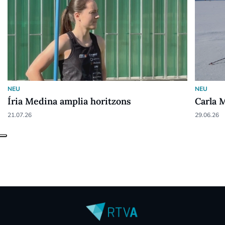
NEU
NEU
Íria Medina amplia horitzons
Carla M
21.07.26
29.06.26