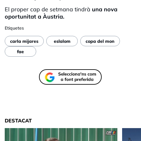
El proper cap de setmana tindrà
una nova
oportunitat a Àustria.
Etiquetes
carla mijares
eslalom
copa del mon
fae
DESTACAT