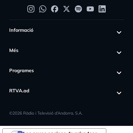
Informació
Més
Programes
RTVA.ad
©
2026
Ràdio i Televisió d’Andorra, S.A.