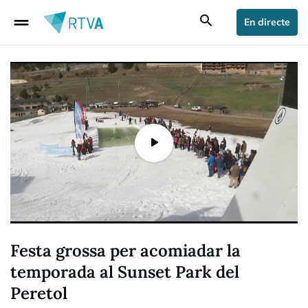
drag_handle
search
En directe
Festa grossa per acomiadar la
temporada al Sunset Park del
Peretol