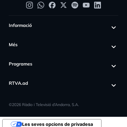
Informació
Més
Programes
RTVA.ad
©
2026
Ràdio i Televisió d’Andorra, S.A.
Les seves opcions de privadesa