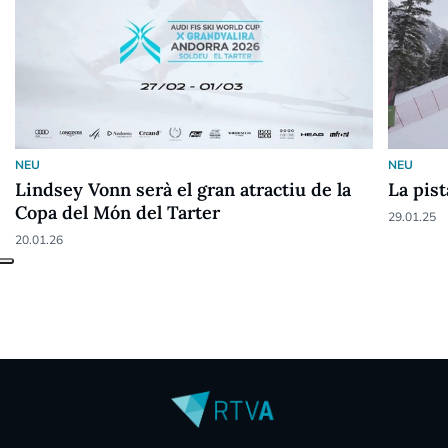
NEU
NEU
Lindsey Vonn serà el gran atractiu de la
La pis
Copa del Món del Tarter
29.01.25
20.01.26