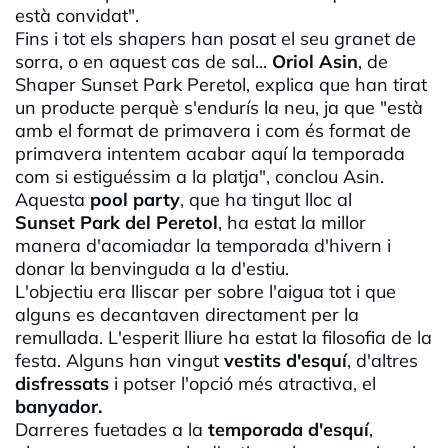
està convidat".
Fins i tot els
shapers
han posat el seu granet de
sorra, o en aquest cas de sal...
Oriol
Asin
, de
Shaper
Sunset
Park
Peretol
, explica que han tirat
un producte perquè s'endurís la neu, ja que "està
amb el format de primavera i com és format de
primavera intentem acabar aquí la temporada
com si estiguéssim a la platja", conclou
Asin
.
Aquesta
pool
party
, que ha tingut lloc al
Sunset
Park
del
Peretol
, ha estat la millor
manera d'acomiadar la temporada d'hivern i
donar la benvinguda a la d'estiu.
L'objectiu era lliscar per sobre l'aigua tot i que
alguns es decantaven directament per la
remullada. L'esperit lliure ha estat la filosofia de la
festa. Alguns han vingut
vestits d'esquí
, d'altres
disfressats
i potser l'opció més atractiva, el
banyador.
Darreres fuetades a la
temporada d'esquí
,