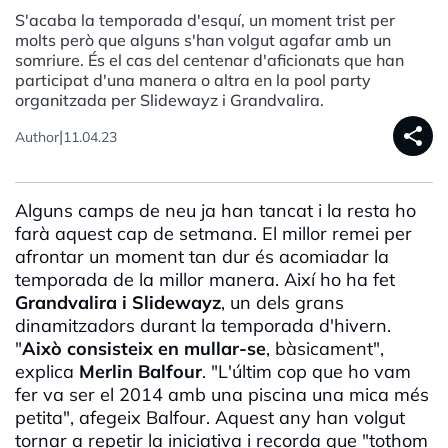
S'acaba la temporada d'esquí, un moment trist per
molts però que alguns s'han volgut agafar amb un
somriure. És el cas del centenar d'aficionats que han
participat d'una manera o altra en la pool party
organitzada per Slidewayz i Grandvalira.
share
|
Author
11.04.23
Alguns camps de neu ja han tancat i la resta ho
farà aquest cap de setmana. El millor remei per
afrontar un moment tan dur és acomiadar la
temporada de la millor manera. Així ho ha fet
Grandvalira
i
Slidewayz
, un dels grans
dinamitzadors durant la temporada d'hivern.
"
Això consisteix en mullar-se
, bàsicament",
explica
Merlin
Balfour
. "L'últim cop que ho vam
fer va ser el 2014 amb una piscina una mica més
petita", afegeix
Balfour
. Aquest any han volgut
tornar a repetir la iniciativa i recorda que "tothom