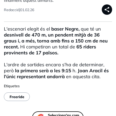
finalment aquest dimarts.
share
|
Redacció
01.02.26
L'escenari elegit és el
baser Negre,
que té un
desnivell de 470 m, un pendent mitjà de 36
graus i, a més, torna amb fins a 150 cm de neu
recent.
Hi competiran un total de
65 riders
provinents de 17 països.
L'ordre de sortides encara s'ha de determinar,
però
la primera serà a les 9:15
h.
Joan Aracil és
l'únic representant andorrà
en aquesta cita.
Etiquetes
Freeride