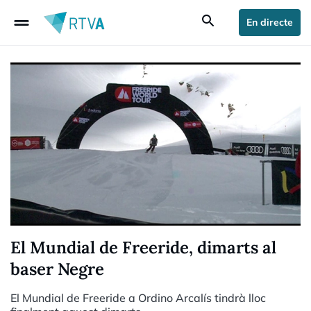
drag_handle
search
En directe
El Mundial de Freeride, dimarts al
baser Negre
El Mundial de Freeride a Ordino Arcalís tindrà lloc