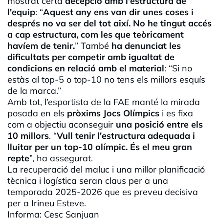
mostrat certa
decepció
amb l'estructura de
l'equip
: “
Aquest any ens van dir unes coses i
després no va ser del tot així. No he tingut accés
a cap estructura, com les que teòricament
havíem de tenir.
” També
ha denunciat les
dificultats per competir amb igualtat de
condicions en relació amb el material
: “Si no
estàs al top-5 o top-10 no tens els millors esquís
de la marca.”
Amb tot, l’esportista de la
FAE
manté la mirada
posada en els
pròxims Jocs Olímpics
i es fixa
com a objectiu aconseguir
una posició entre els
10 millors
. “
Vull tenir l'estructura adequada i
lluitar per un top-10 olímpic. És el meu gran
repte
”, ha assegurat.
La recuperació del maluc i una millor planificació
tècnica i logística seran claus per a una
temporada 2025-2026 que es preveu decisiva
per a
Irineu
Esteve.
Informa:
Cesc
Sanjuan