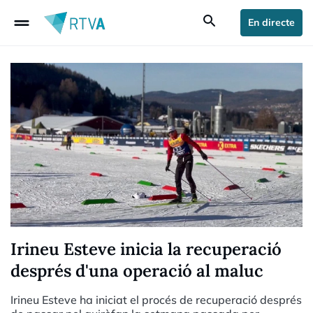
drag_handle
search
En directe
Irineu Esteve inicia la recuperació
després d'una operació al maluc
Irineu Esteve ha iniciat el procés de recuperació després