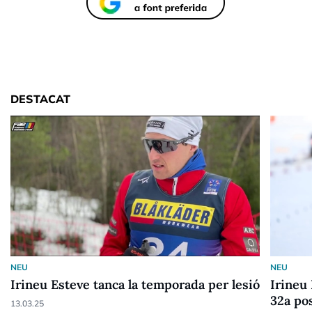
DESTACAT
NEU
NEU
Irineu Esteve tanca la temporada per lesió
Irineu
32a po
13.03.25