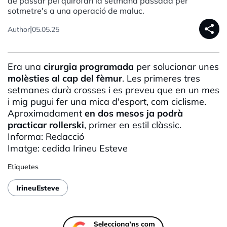
de passar pel quiròfan la setmana passada per
sotmetre's a una operació de maluc.
share
|
Author
05.05.25
Era una
cirurgia programada
per solucionar unes
molèsties al cap del fèmur
. Les primeres tres
setmanes durà crosses i es preveu que en un mes
i mig pugui fer una mica d'esport, com ciclisme.
Aproximadament
en dos mesos ja podrà
practicar
rollerski
, primer en estil clàssic.
Informa: Redacció
Imatge: cedida
Irineu
Esteve
Etiquetes
IrineuEsteve