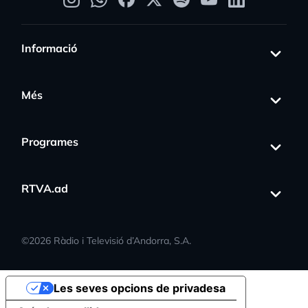
Informació
Més
Programes
RTVA.ad
©
2026
Ràdio i Televisió d’Andorra, S.A.
Les seves opcions de privadesa