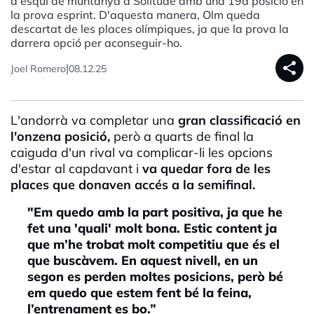
d'esquí de muntanya a Solitude amb una 19a posició en
la prova esprint. D'aquesta manera, Olm queda
descartat de les places olímpiques, ja que la prova la
darrera opció per aconseguir-ho.
share
|
Joel Romero
08.12.25
L'andorrà va completar una
gran classificació en
l'onzena posició,
però a quarts de final la
caiguda d'un rival va complicar-li les opcions
d'estar al capdavant i
va quedar fora de les
places que donaven accés a la semifinal.
"Em quedo amb la part positiva, ja que he
fet una 'quali' molt bona. Estic content ja
que m’he trobat molt competitiu que és el
que buscàvem. En aquest nivell, en un
segon es perden moltes posicions, però bé
em quedo que estem fent bé la feina,
l’entrenament es bo.”