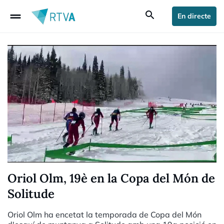
drag_handle
search
En directe
Oriol Olm, 19è en la Copa del Món de
Solitude
Oriol Olm ha encetat la temporada de Copa del Món