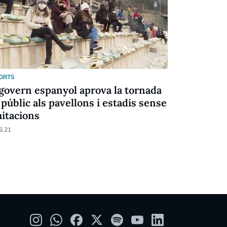
ORTS
ESPORTS
 govern espanyol aprova la tornada
La federac
 públic als pavellons i estadis sense
més l'Ope
mitacions
08.05.21
6.21