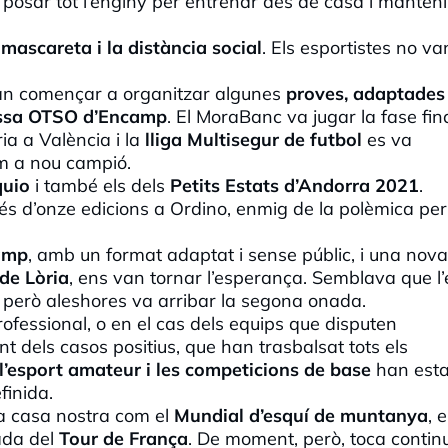
n posar tot l’enginy per entrenar des de casa i manten
mascareta i la distància social
. Els esportistes no va
an començar a organitzar algunes
proves, adaptades 
ssa OTSO d’Encamp
. El MoraBanc va jugar la fase fin
ia a València i la
lliga Multisegur de futbol
es va
om a nou campió.
quio
i també els dels
Petits Estats d’Andorra 2021
.
s d’onze edicions a Ordino, enmig de la polèmica per
amp
, amb un format adaptat i sense públic, i una nova
 de Lòria
, ens van tornar l’esperança. Semblava que l’
, però aleshores va arribar la segona onada.
ofessional, o en el cas dels equips que disputen
t dels casos positius, que han trasbalsat tots els
 l’esport amateur i les competicions de base
han esta
finida.
 a casa nostra com el
Mundial d’esquí de muntanya
, 
ada del
Tour de França
. De moment, però, toca contin