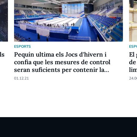
ESPORTS
ESP
ls
Pequín ultima els Jocs d'hivern i
El
confia que les mesures de control
de
seran suficients per contenir la
li
variant Omicron
01.12.21
24.0