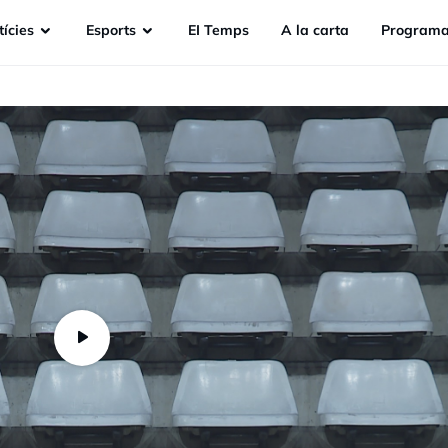
ícies
Esports
EI Temps
A la carta
Programa