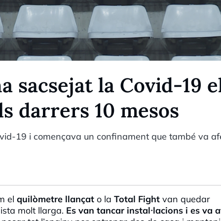
a sacsejat la Covid-19 e
ls darrers 10 mesos
ovid-19 i començava un confinament que també va af
m el
quilòmetre llançat
o la
Total Fight
van quedar
ista molt llarga.
Es van tancar instal·lacions i es va 