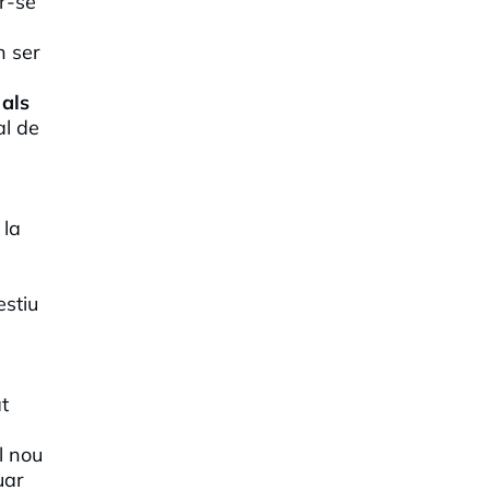
ir-se
n ser
als
al de
 la
estiu
t
el nou
uar