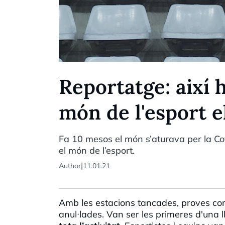
Reportatge: així h
món de l'esport e
Fa 10 mesos el món s’aturava per la C
el món de l’esport.
|
Author
11.01.21
Amb les estacions tancades, proves co
anul·lades. Van ser les primeres d'una ll