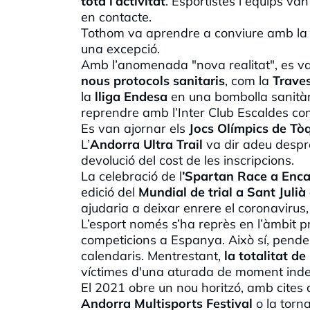
tota l’activitat
. Esportistes i equips va
en contacte.
Tothom va aprendre a conviure amb la
una excepció.
Amb l’anomenada "nova realitat", es v
nous protocols sanitaris
, com la
Trave
la
lliga Endesa
en una bombolla sanitàr
reprendre amb l’Inter Club Escaldes c
Es van ajornar els
Jocs Olímpics de Tò
L’
Andorra Ultra Trail
va dir adeu despré
devolució del cost de les inscripcions.
La celebració de l
’Spartan Race a Enc
edició del
Mundial de trial a Sant Julià
ajudaria a deixar enrere el coronavirus
L’esport només s’ha reprès en l’àmbit pr
competicions a Espanya. Això sí, penden
calendaris. Mentrestant,
la totalitat de
víctimes d'una aturada de moment inde
El 2021 obre un nou horitzó, amb cites
Andorra Multisports Festival
o la torn