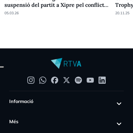
suspensió del partit a Xipre pel conflicte
Troph
bèl·lic
05.03.26
20.11.25
Informació
Més