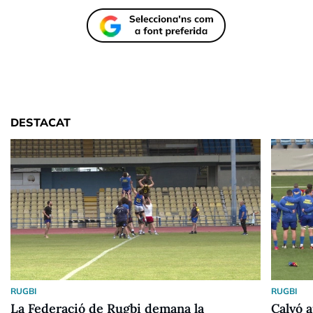
DESTACAT
RUGBI
RUGBI
La Federació de Rugbi demana la
Calvó a