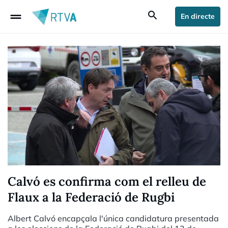
drag_handle
search
En directe
Calvó es confirma com el relleu de
Flaux a la Federació de Rugbi
Albert Calvó encapçala l'única candidatura presentada