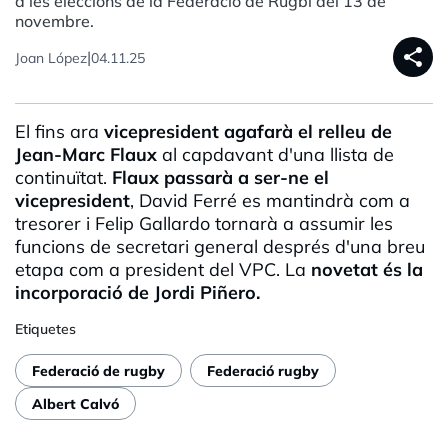
a les eleccions de la Federació de Rugbi del 13 de
novembre.
share
|
Joan López
04.11.25
El fins ara
vicepresident agafarà el relleu de
Jean-Marc Flaux
al capdavant d'una llista de
continuïtat.
Flaux passarà a ser-ne el
vicepresident
, David Ferré es mantindrà com a
tresorer i Felip Gallardo tornarà a assumir les
funcions de secretari general després d'una breu
etapa com a president del VPC. La
novetat és la
incorporació de Jordi Piñero.
Etiquetes
Federació de rugby
Federació rugby
Albert Calvó