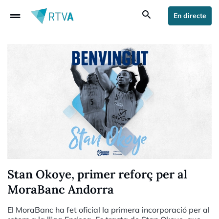
drag_handle
search
En directe
Stan Okoye, primer reforç per al
MoraBanc Andorra
El MoraBanc ha fet oficial la primera incorporació per al