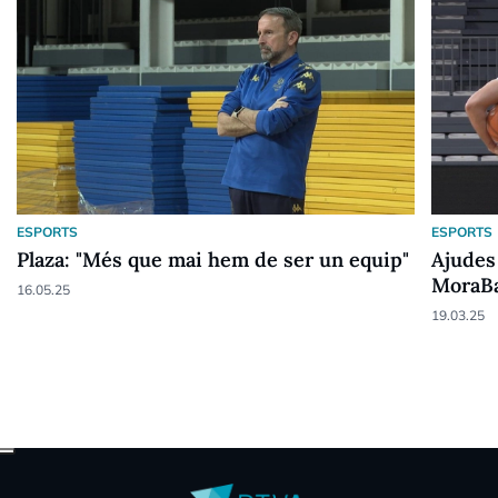
ESPORTS
ESPORTS
Plaza: "Més que mai hem de ser un equip"
Ajudes 
MoraBa
16.05.25
19.03.25