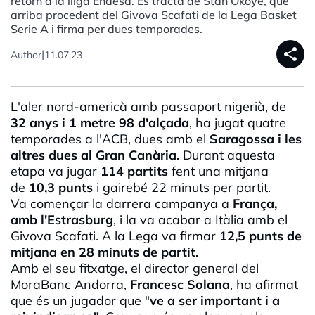
retorn a la lliga Endesa. Es tracta de Stan Okoye, que
arriba procedent del Givova Scafati de la Lega Basket
Serie A i firma per dues temporades.
share
|
Author
11.07.23
L'aler nord-americà amb passaport nigerià, de
32 anys i 1 metre 98 d'alçada
, ha jugat quatre
temporades a l'ACB, dues amb el
Saragossa i les
altres dues al Gran Canària.
Durant aquesta
etapa va jugar
114 partits
fent una mitjana
de
10,3 punts
i gairebé 22 minuts per partit.
Va començar la darrera campanya a
França,
amb l'Estrasburg
, i la va acabar a Itàlia amb el
Givova Scafati. A la Lega va firmar
12,5 punts de
mitjana en 28 minuts de partit.
Amb el seu fitxatge,
el director general del
MoraBanc Andorra,
Francesc Solana
, ha afirmat
que és un jugador que "
ve a ser important i a