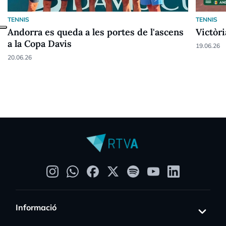
TENNIS
TENNIS
Andorra es queda a les portes de l'ascens
Victòri
a la Copa Davis
19.06.26
20.06.26
Informació