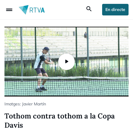
drag_handle
search
En directe
Imatges: Javier Martín
Tothom contra tothom a la Copa
Davis