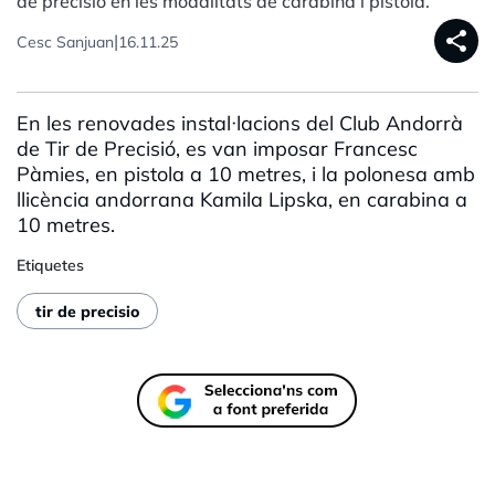
de precisió en les modalitats de carabina i pistola.
share
|
Cesc Sanjuan
16.11.25
En les renovades instal·lacions del Club Andorrà
de Tir de Precisió, es van imposar Francesc
Pàmies, en pistola a 10 metres, i la polonesa amb
llicència andorrana Kamila Lipska, en carabina a
10 metres.
Etiquetes
tir de precisio