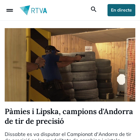
drag_handle
search
En directe
Pàmies i Lipska, campions d'Andorra
de tir de precisió
Dissabte es va disputar el Campionat d'Andorra de tir