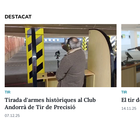
DESTACAT
TIR
TIR
Tirada d'armes històriques al Club
El tir 
Andorrà de Tir de Precisió
14.11.25
07.12.25