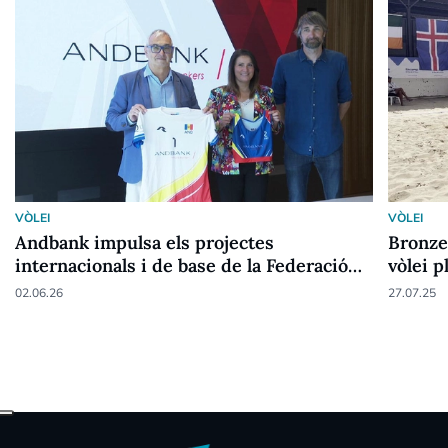
VÒLEI
VÒLEI
Andbank impulsa els projectes
Bronze
internacionals i de base de la Federació
vòlei p
de Voleibol
02.06.26
27.07.25