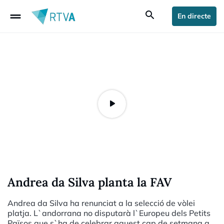
drag_handle
search
En directe
Andrea da Silva planta la FAV
Andrea da Silva ha renunciat a la selecció de vòlei
platja. L`andorrana no disputarà l`Europeu dels Petits
Països que s`ha de celebrar aquest cap de setmana a