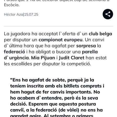
Escòcia.
share
|
Héctor Aza
15.07.25
La jugadora ha acceptat l`oferta d`un
club belga
per disputar un
campionat europeu
. Un canvi
d`última hora que ha agafat per
sorpresa
la
federació
i ha obligat a buscar una
parella
d`urgència
.
Mia Pijuan
i
Judit Claret
han estat
les escollides per disputar la competició.
"Ens ha agafat de sobte, perquè ja la
teníem inscrita amb els bitllets comprats i
hem hagut de fer canvis importants. No
ho acabem d`entendre, però és la seva
decisió. Esperem que aquesta postura
canviï, a la federació (de vòlei) no ens ha
agradat gaire. Al setembre o primers