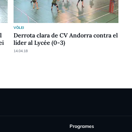
VÒLEI
l
Derrota clara de CV Andorra contra el
ei
líder al Lycée (0-3)
14.04.18
Programes