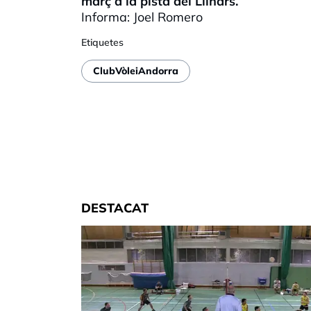
març a la pista del Llinars.
Informa: Joel Romero
Etiquetes
ClubVòleiAndorra
DESTACAT