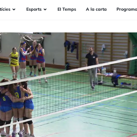
ícies
Esports
EI Temps
A la carta
Programa