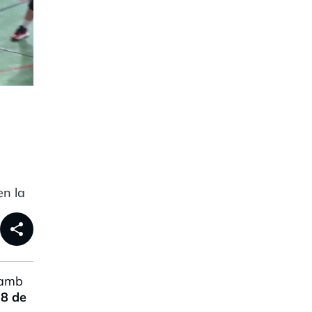
en la
share
 amb
8 de