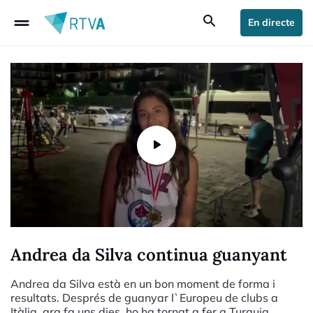
drag_handle
search
En directe
Andrea da Silva continua guanyant
Andrea da Silva està en un bon moment de forma i
resultats. Després de guanyar l`Europeu de clubs a
Itàlia, ara fa uns dies, ho ha tornat a fer a Turquia.