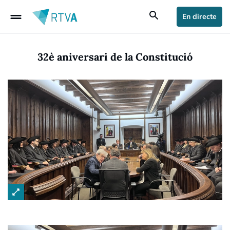
drag_handle
search
En directe
32è aniversari de la Constitució
open_in_full