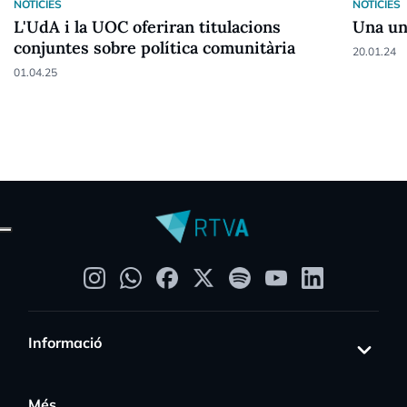
NOTICIES
NOTICIES
L'UdA i la UOC oferiran titulacions
Una un
conjuntes sobre política comunitària
20.01.24
01.04.25
Informació
Més