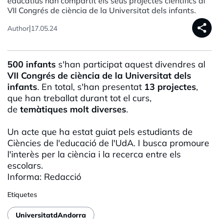
educatius han compartit els seus projectes científics al
VII Congrés de ciència de la Universitat dels infants.
share
|
Author
17.05.24
500 infants
s'han participat aquest divendres al
VII Congrés de ciència de la Universitat dels
infants
. En total, s'han presentat
13 projectes
,
que han treballat durant tot el curs,
de
temàtiques molt diverses
.
Un acte que ha estat guiat pels estudiants de
Ciències de l'educació de l'UdA. I busca promoure
l'interès per la ciència i la recerca entre els
escolars.
Informa: Redacció
Etiquetes
UniversitatdAndorra