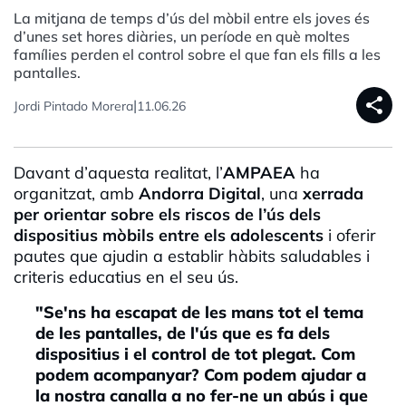
La mitjana de temps d’ús del mòbil entre els joves és
d’unes set hores diàries, un període en què moltes
famílies perden el control sobre el que fan els fills a les
pantalles.
share
|
Jordi Pintado Morera
11.06.26
Davant d’aquesta realitat, l’
AMPAEA
ha
organitzat, amb
Andorra Digital
, una
xerrada
per orientar sobre els riscos de l’ús dels
dispositius mòbils entre els adolescents
i oferir
pautes que ajudin a establir hàbits saludables i
criteris educatius en el seu ús.
"Se'ns ha escapat de les mans tot el tema
de les pantalles, de l'ús que es fa dels
dispositius i el control de tot plegat. Com
podem acompanyar? Com podem ajudar a
la nostra canalla a no fer-ne un abús i que