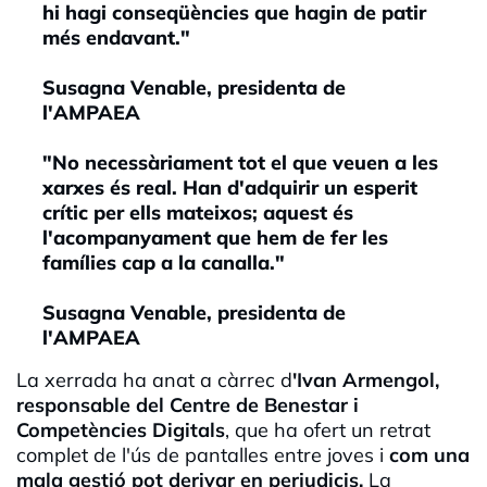
hi hagi conseqüències que hagin de patir
més endavant."
Susagna Venable, presidenta de
l'AMPAEA
"No necessàriament tot el que veuen a les
xarxes és real. Han d'adquirir un esperit
crític per ells mateixos; aquest és
l'acompanyament que hem de fer les
famílies cap a la canalla."
Susagna Venable, presidenta de
l'AMPAEA
La xerrada ha anat a càrrec d
'Ivan Armengol,
responsable del Centre de Benestar i
Competències Digitals
, que ha ofert un retrat
complet de l'ús de pantalles entre joves i
com una
mala gestió pot derivar en perjudicis.
La