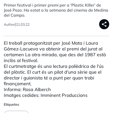
Primer festival i primer premi per a 'Plastic Killer' de
José Pozo. Ha estat a la setmana del cinema de Medina
del Campo.
share
|
Author
21.03.22
El treball protagonitzat per
José
Mota i Laura
Gómez-
Lacueva
va obtenir el premi del jurat al
certamen La
otra
mirada, que des del 1987 està
inclòs al festival.
El curtmetratge és una lectura polièdrica de l'ús
del plàstic. El curt és un pilot d'una sèrie que el
director i guionista té a punt per quan trobi
finançament.
Informa: Rosa
Alberch
Imatges cedides: Imminent Produccions
Etiquetes