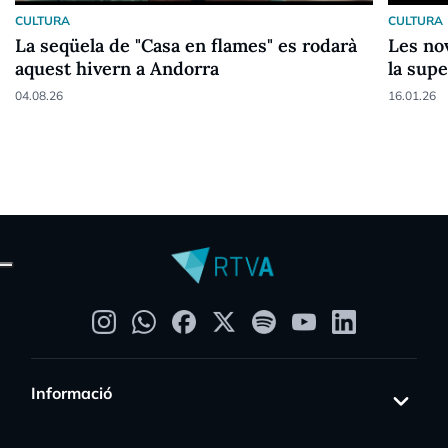
CULTURA
CULTURA
La seqüela de "Casa en flames" es rodarà
Les no
aquest hivern a Andorra
la supe
04.08.26
16.01.26
Informació