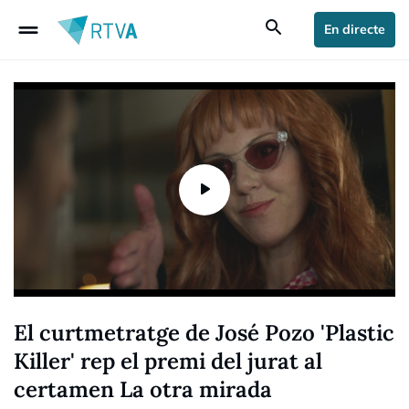
drag_handle
search
En directe
El curtmetratge de José Pozo 'Plastic
Killer' rep el premi del jurat al
certamen La otra mirada