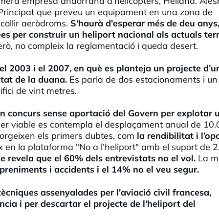
imera empresa andorrana d’helicòpters, Heliand. Ales
l Principat que preveu un equipament en una zona de
acollir aeròdroms.
S'haurà d'esperar més de deu anys,
es per construir un heliport nacional als actuals ter
rò, no compleix la reglamentació i queda desert.
el 2003 i el 2007, en què es planteja un projecte d’u
stat de la duana.
Es parla de dos estacionaments i un
fici de vint metres.
'un concurs sense aportació del Govern per explotar 
er viable es contempla el desplaçament anual de 10
orgeixen els primers dubtes, com
la rendibilitat i l’op
x en la plataforma "No a l’heliport" amb el suport de 
 revela que el 60% dels entrevistats no el vol.
La m
preniments i accidents i el 14% no el veu segur.
tècniques assenyalades per l'aviació civil francesa,
cia i per descartar el projecte de l'heliport del