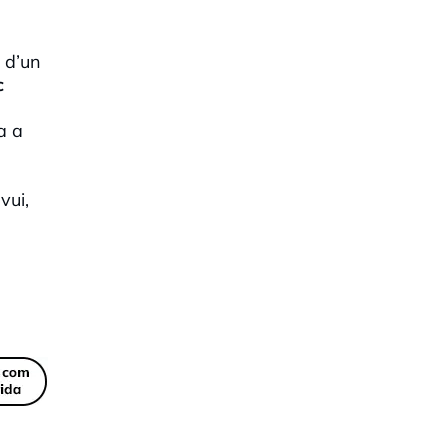
 d’un
c
a a
vui,