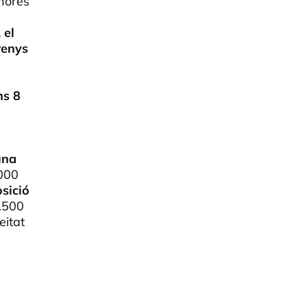
hores
 el
renys
ns 8
una
.000
osició
2.500
eitat