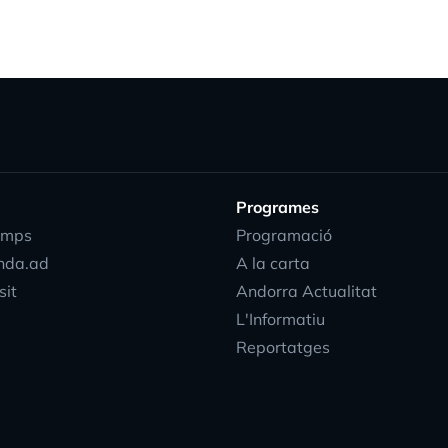
Programes
emps
Programació
nda.ad
A la carta
sit
Andorra Actualitat
L'Informatiu
Reportatges