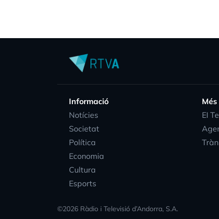
Informació
Més
Notícies
EI T
Societat
Age
Política
Tràn
Economia
Cultura
Esports
©
2026
Ràdio i Televisió d’Andorra, S.A.