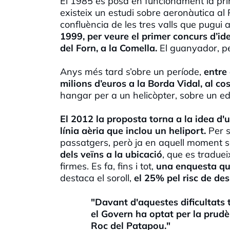
El 1985 es posa en funcionament la pr
existeix un estudi sobre aeronàutica a
confluència de les tres valls que pugui 
1999, per veure el primer concurs d’ide
del Forn, a la Comella.
El guanyador, pe
Anys més tard s’obre un període,
entre 
milions d’euros a la Borda Vidal, al co
hangar per a un helicòpter, sobre un edi
El 2012 la proposta torna a la idea d
línia aèria que inclou un heliport.
Per s
passatgers, però ja en aquell moment s
dels veïns a la ubicació
, que es traduei
firmes. Es fa, fins i tot,
una enquesta que
destaca el soroll,
el 25% pel risc de des
"Davant d'aquestes dificultats 
el Govern ha optat per la prudèn
Roc del Patapou."