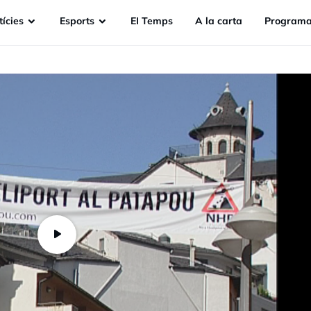
ícies
Esports
EI Temps
A la carta
Programa