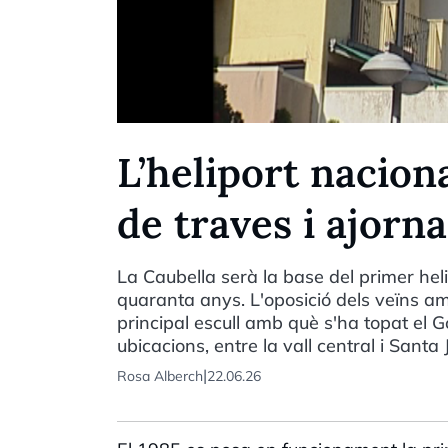
L’heliport nacion
de traves i ajor
La Caubella serà la base del primer heli
quaranta anys. L'oposició dels veïns am
principal escull amb què s'ha topat el 
ubicacions, entre la vall central i Santa 
|
Rosa Alberch
22.06.26