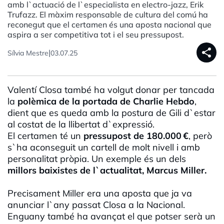
amb l`actuació de l`especialista en electro-jazz, Erik
Trufazz. El màxim responsable de cultura del comú ha
reconegut que el certamen és una aposta nacional que
aspira a ser competitiva tot i el seu pressupost.
share
|
Sílvia Mestre
03.07.25
Valentí Closa també ha volgut donar per tancada
la
polèmica de la portada de Charlie Hebdo
,
dient que es queda amb la postura de Gili d`estar
al costat de la llibertat d`expressió.
El certamen té un
pressupost de 180.000 €
, però
s`ha aconseguit un cartell de molt nivell i amb
personalitat pròpia. Un exemple és un dels
millors baixistes de l`actualitat, Marcus Miller.
Precisament Miller era una aposta que ja va
anunciar l`any passat Closa a la Nacional.
Enguany també ha avançat el que potser serà un