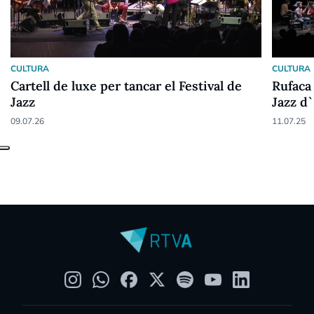
CULTURA
CULTURA
Cartell de luxe per tancar el Festival de
Rufaca 
Jazz
Jazz d
09.07.26
11.07.25