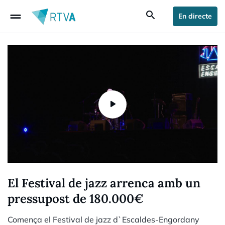
drag_handle
search
En directe
El Festival de jazz arrenca amb un
pressupost de 180.000€
Comença el Festival de jazz d`Escaldes-Engordany