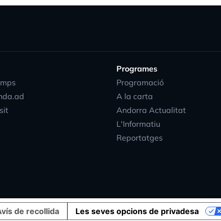
Programes
emps
Programació
nda.ad
A la carta
sit
Andorra Actualitat
L'Informatiu
Reportatges
vís de recollida
Les seves opcions de privadesa