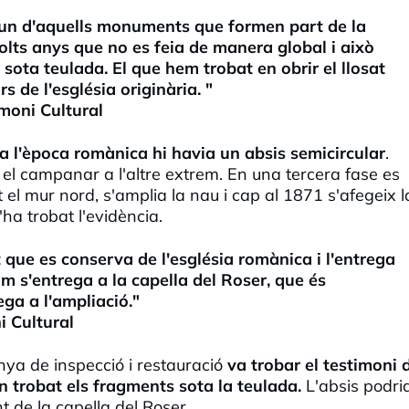
 un d'aquells monuments que formen part de la
lts anys que no es feia de manera global i això
sota teulada. El que hem trobat en obrir el llosat
 de l'església originària. "
imoni Cultural
a l'època romànica hi havia un absis semicircular
.
el campanar a l'altre extrem. En una tercera fase es
t el mur nord, s'amplia la nau i cap al 1871 s'afegeix l
ha trobat l'evidència.
que es conserva de l'església romànica i l'entrega
m s'entrega a la capella del Roser, que és
rega a l'ampliació."
i Cultural
a de inspecció i restauració
va trobar el testimoni 
an trobat els fragments sota la teulada.
L'absis podri
t de la capella del Roser.