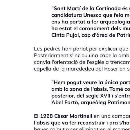
"Sant Martí de la Cortinada és
candidatura Unesco que feia mo
ens ha portat a fer arqueologia 
ha estat el coronament dels murs
Cinta Pujal, cap d'àrea de Patr
Les pedres han parlat per explicar que
Posteriorment s'inclou una capella amb 
canvia l'orientació de l'església trencan
capella de la marededeu del Roser on s'
"Hem pogut veure la única part 
amb la zona de l'absis. Tamé co
posterior, del segle XVII i s'ent
Abel Fortó, arqueòleg Patrimon
El 1968 Cèsar Martinell
en una campany
l'absis que va fer reconstruir i ara s'h
haver caigut o ser eliminat en el momen