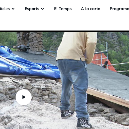
ícies
Esports
EI Temps
A la carta
Programa