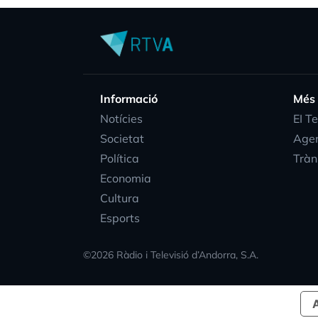
Informació
Més
Notícies
EI T
Societat
Age
Política
Tràn
Economia
Cultura
Esports
©
2026
Ràdio i Televisió d’Andorra, S.A.
A