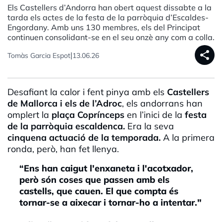
Els Castellers d’Andorra han obert aquest dissabte a la
tarda els actes de la festa de la parròquia d’Escaldes-
Engordany. Amb uns 130 membres, els del Principat
continuen consolidant-se en el seu onzè any com a colla.
share
|
Tomàs Garcia Espot
13.06.26
Desafiant la calor i fent pinya amb els
Castellers
de Mallorca i els de l’Adroc
, els andorrans han
omplert la
plaça Coprínceps
en l’inici de la
festa
de la parròquia escaldenca.
Era la seva
cinquena actuació de la temporada.
A la primera
ronda, però, han fet llenya.
“Ens han caigut l'enxaneta i l'acotxador,
però són coses que passen amb els
castells, que cauen. El que compta és
tornar-se a aixecar i tornar-ho a intentar."