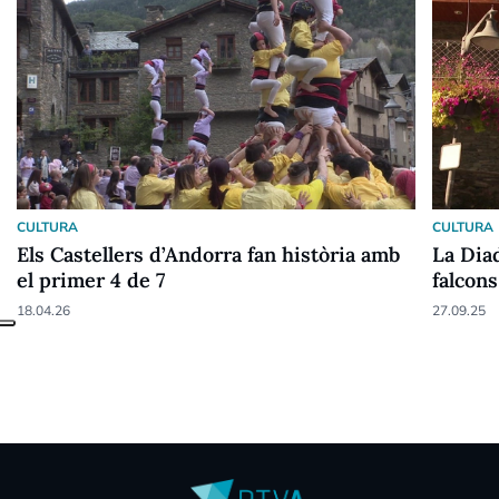
CULTURA
CULTURA
Els Castellers d’Andorra fan història amb
La Diad
el primer 4 de 7
falcon
18.04.26
27.09.25