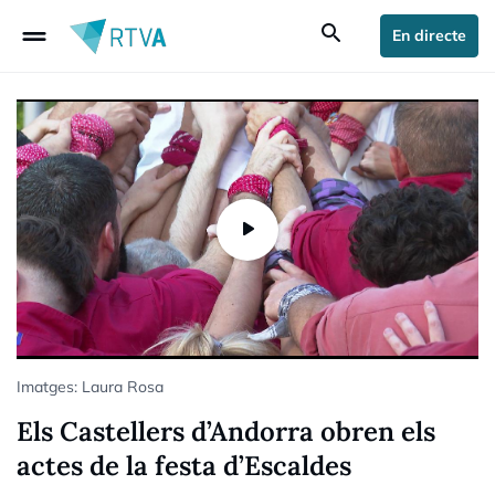
drag_handle
search
En directe
Imatges: Laura Rosa
Els Castellers d’Andorra obren els
actes de la festa d’Escaldes