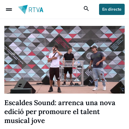
drag_handle
search
En directe
Escaldes Sound: arrenca una nova
edició per promoure el talent
musical jove