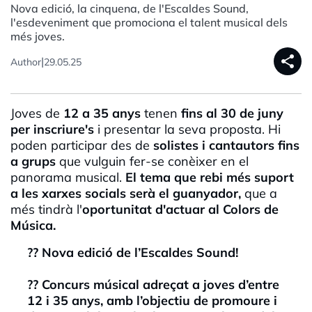
Nova edició, la cinquena, de l'Escaldes Sound,
l'esdeveniment que promociona el talent musical dels
més joves.
share
|
Author
29.05.25
Joves de
12 a 35 anys
tenen
fins al 30 de juny
per inscriure's
i presentar la seva proposta. Hi
poden participar des de
solistes i cantautors fins
a grups
que vulguin fer-se conèixer en el
panorama musical.
El tema que rebi més suport
a les xarxes socials serà el guanyador,
que a
més tindrà l'
oportunitat d'actuar al Colors de
Música.
?? Nova edició de l’Escaldes Sound!
?? Concurs músical adreçat a joves d’entre
12 i 35 anys, amb l’objectiu de promoure i