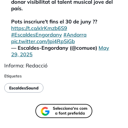
donar visibilitat al talent musical jove del
país.
Pots inscriure't fins el 30 de juny ??
https://t.co/xIrKmzb6S9
#EscaldesEngordany
#Andorra
pic.twitter.com/Jpi4RpSiGb
— Escaldes-Engordany (@comuee)
May
29, 2025
Informa: Redacció
Etiquetes
EscaldesSound