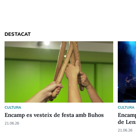
DESTACAT
CULTURA
CULTURA
Encamp es vesteix de festa amb Buhos
Encamp
de Len
21.06.26
21.06.26