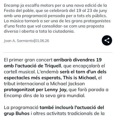
Encamp ja escalfa motors per a una nova edició de la
Festa del poble, que se celebrarà del 19 al 23 de juny
amb una programació pensada per a tots els públics.
La música tornarà a ser una de les grans protagonistes
d'una festa que vol consolidar-se com una proposta
diversa i oberta a tota la ciutadania.
share
|
Joan A. Sarmiento
01.06.26
El primer gran concert
arribarà divendres 19
amb l'actuació de Triquell
, que encapçalarà el
cartell musical. L'endemà
serà el torn d'un dels
espectacles més esperats, This is Michael,
el
tribut internacional a Michael Jackson
protagonitzat per Lenny Jay,
que farà parada a
Encamp dins de la seva gira mundial.
La programació
també inclourà l'actuació del
grup Buhos
i altres activitats tradicionals de la