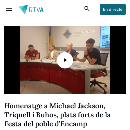
drag_handle
search
En directe
Homenatge a Michael Jackson,
Triquell i Buhos, plats forts de la
Festa del poble d’Encamp