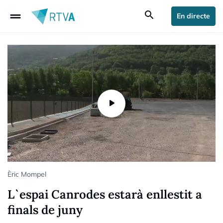
drag_handle
search
En directe
Èric Mompel
L`espai Canrodes estarà enllestit a
finals de juny