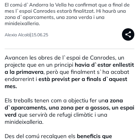
El comú d`Andorra la Vella ha confirmat que a final de
mes l`espai Canrodes estarà finalitzat. Hi haurà una
zona d`aparcaments, una zona verda i una
minideixalleria.
share
|
Alexia Alcalá
15.06.25
Avancen les obres de l`espai de Canrodes, un
projecte que en un principi
havia d`estar enllestit
a la primavera
, però que finalment s`ha acabat
endarrerint i
està previst per a finals d`aquest
mes.
Els treballs tenen com a objectiu fer un
a zona
d`aparcaments, una zona per a gossos, un espai
verd
que servirà de refugi climàtic i una
minideixalleria.
Des del comú recalquen els
beneficis que