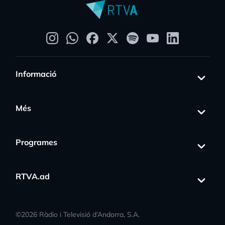
Informació
Més
Programes
RTVA.ad
©
2026
Ràdio i Televisió d’Andorra, S.A.