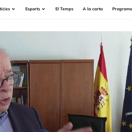
ícies
Esports
EI Temps
A la carta
Programa