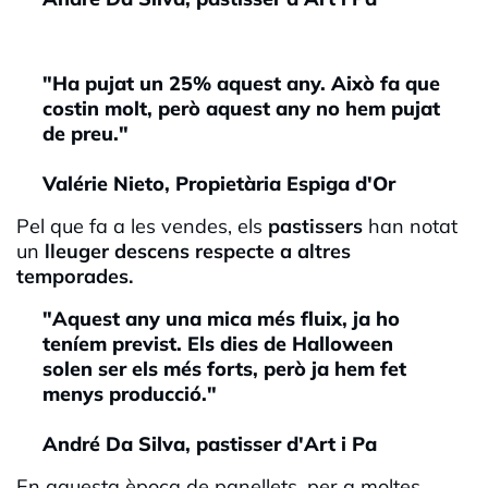
"Ha pujat un 25% aquest any. Això fa que
costin molt, però aquest any no hem pujat
de preu."
Valérie Nieto, Propietària Espiga d'Or
Pel que fa a les vendes, els
pastissers
han notat
un
lleuger descens respecte a altres
temporades.
"Aquest any una mica més fluix, ja ho
teníem previst. Els dies de Halloween
solen ser els més forts, però ja hem fet
menys producció."
André Da Silva, pastisser d'Art i Pa
En aquesta època de panellets, per a moltes