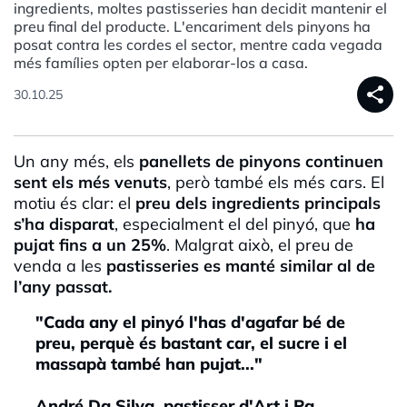
ingredients, moltes pastisseries han decidit mantenir el
preu final del producte. L'encariment dels pinyons ha
posat contra les cordes el sector, mentre cada vegada
més famílies opten per elaborar-los a casa.
share
30.10.25
Un any més, els
panellets de pinyons continuen
sent els més venuts
, però també els més cars. El
motiu és clar: el
preu dels ingredients principals
s’ha disparat
, especialment el del pinyó, que
ha
pujat fins a un 25%
. Malgrat això, el preu de
venda a les
pastisseries es manté similar al de
l’any passat.
"Cada any el pinyó l'has d'agafar bé de
preu, perquè és bastant car, el sucre i el
massapà també han pujat..."
André Da Silva, pastisser d'Art i Pa